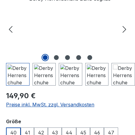
Regulärer Preis:
149,90 €
Preise inkl. MwSt. zzgl. Versandkosten
auswählen
Größe
40
41
42
43
44
45
46
47