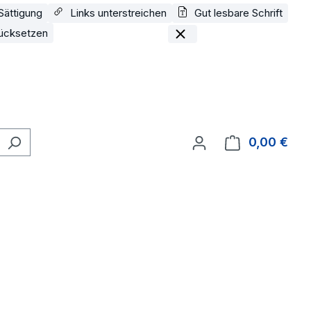
Sättigung
Links unterstreichen
Gut lesbare Schrift
ücksetzen
0,00 €
Ware