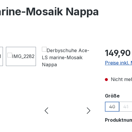
rine-Mosaik Nappa
Regulärer Pr
149,90
Preise inkl
Nicht meh
ausw
Größe
40
41
(Diese Opt
(Di
Produktnu