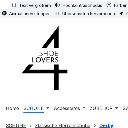
Text vergrößern
Hochkontrastmodus
Farben 
m Hauptinhalt springen
Zur Suche springen
Zur Hauptnavigation springen
Animationen stoppen
Überschriften hervorheben
Home
SCHUHE
Accessoires
ZUBEHÖR
S
SCHUHE
klassische Herrenschuhe
Derby