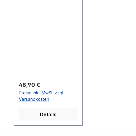
Nappaleder
Regulärer Preis:
48,90 €
Preise inkl. MwSt. zzgl.
Versandkosten
Details