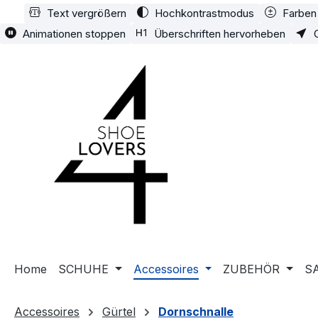
Text vergrößern
Hochkontrastmodus
Farben 
m Hauptinhalt springen
Zur Suche springen
Zur Hauptnavigation springen
Animationen stoppen
Überschriften hervorheben
Home
SCHUHE
Accessoires
ZUBEHÖR
S
Accessoires
Gürtel
Dornschnalle