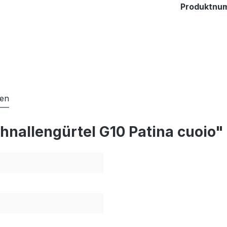
Produktnu
gen
nallengürtel G10 Patina cuoio"