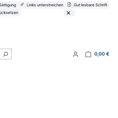
Sättigung
Links unterstreichen
Gut lesbare Schrift
ücksetzen
0,00 €
Ware