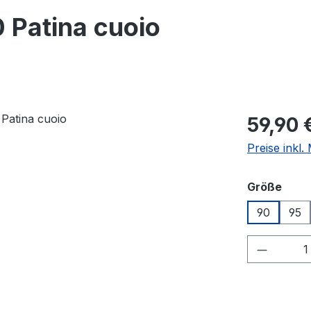
 Patina cuoio
Regulärer Pr
59,90 
Preise inkl
ausw
Größe
90
95
Produkt