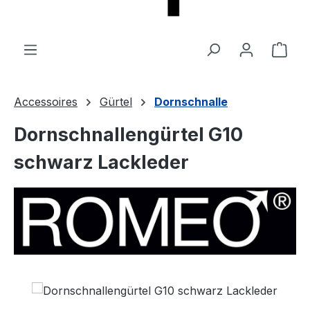
Ware
Accessoires
Gürtel
Dornschnalle
Dornschnallengürtel G10
schwarz Lackleder
Bildergalerie überspringen