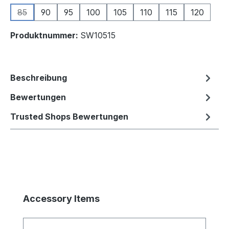
85
90
95
100
105
110
115
120
(Diese Option ist zurzeit nicht verfügbar.)
Produktnummer:
SW10515
Beschreibung
Bewertungen
Trusted Shops Bewertungen
Produktgalerie überspringen
Accessory Items