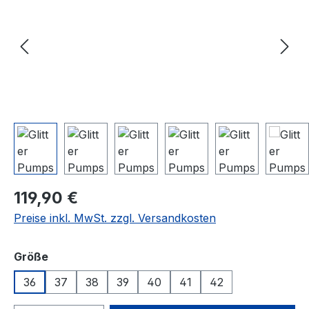
Regulärer Preis:
119,90 €
Preise inkl. MwSt. zzgl. Versandkosten
auswählen
Größe
36
37
38
39
40
41
42