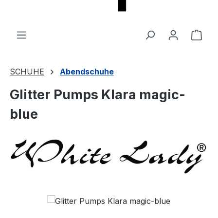
Ware
SCHUHE
Abendschuhe
Glitter Pumps Klara magic-
blue
Bildergalerie überspringen