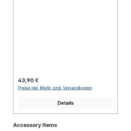
Regulärer Preis:
43,90 €
Preise inkl. MwSt. zzgl. Versandkosten
Details
Produktgalerie überspringen
Accessory Items