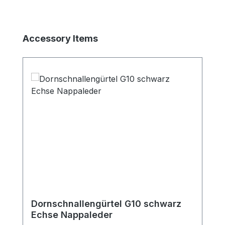
Produktgalerie überspringen
Accessory Items
Dornschnallengürtel G10 schwarz
Echse Nappaleder