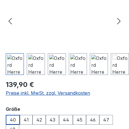
Regulärer Preis:
139,90 €
Preise inkl. MwSt. zzgl. Versandkosten
auswählen
Größe
40
41
42
43
44
45
46
47