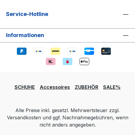
Oxford-Schuh ist wohl der eleganteste
englische Herrenmodell. Typisch ist die
Service-Hotline
geschlossene Schnürung mit fünf Paar
Schnurlöchern. Dieser Schuhtyp sieht an
schmalen Füßen mit niedrigem Span
Informationen
besonders gut aus. Durch seiner
Vielseitigkeit kann er sowohl legere mit
Jeans oder stilvoll mit Anzug getragen
werden.
SCHUHE
Accessoires
ZUBEHÖR
SALE%
Alle Preise inkl. gesetzl. Mehrwertsteuer zzgl.
Versandkosten und ggf. Nachnahmegebühren, wenn
nicht anders angegeben.