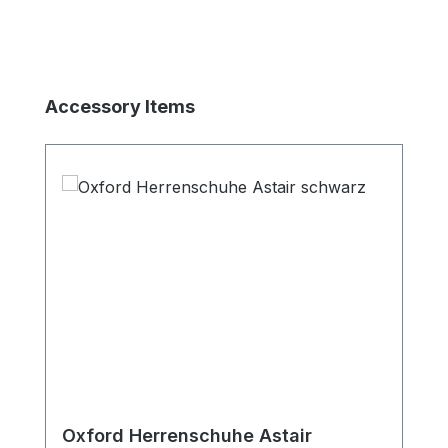
Produktgalerie überspringen
Accessory Items
Oxford Herrenschuhe Astair