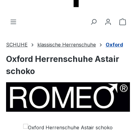
Ware
SCHUHE
klassische Herrenschuhe
Oxford
Oxford Herrenschuhe Astair
schoko
Bildergalerie überspringen